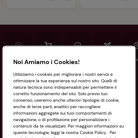
Conad
Spesa online
Assicurazioni
Viaggi
Istituz
Noi Amiamo i Cookies!
Utilizziamo i cookies per migliorare i nostri servizi e
Informazioni
ottimizzare la tua esperienza sul nostro sito. Quelli di
natura tecnica sono indispensabili per permettere il
corretto funzionamento del sito. Solo previo tuo
Privacy Policy
consenso, useremo anche ulteriori tipologie di cookie,
anche di terze parti, analitici per raccogliere
Cookie Policy
CONAD SOCIETÀ COOPERATIVA
informazioni aggregate sui tuoi comportamenti di
navigazione, o di profilazione per personalizzare i
Via Michelino, 59 | 40127 BOLOGNA
Impostazioni Cookie
contenuti da te visualizzati. Per maggiori informazioni su
Codice Fiscale e Registro Imprese
queste tecnologie, leggi la nostra Cookie Policy . Per
di Bologna 00865960157
Accessibilità