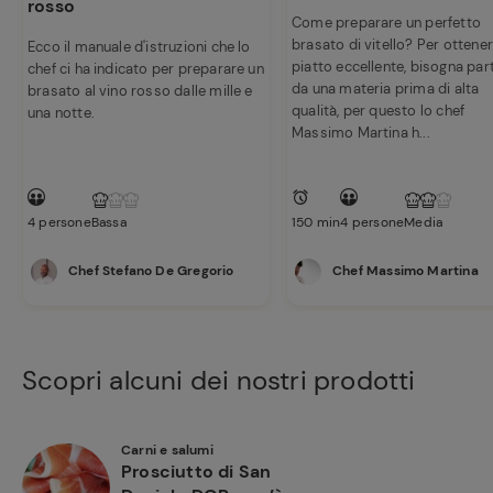
rosso
preferite
Come preparare un perfetto
brasato di vitello? Per ottene
Ecco il manuale d'istruzioni che lo
piatto eccellente, bisogna part
chef ci ha indicato per preparare un
da una materia prima di alta
brasato al vino rosso dalle mille e
qualità, per questo lo chef
una notte.
Massimo Martina h...
4 persone
Bassa
150 min
4 persone
Media
Chef Stefano De Gregorio
Chef Massimo Martina
Scopri alcuni dei nostri prodotti
Carni e salumi
Prosciutto di San