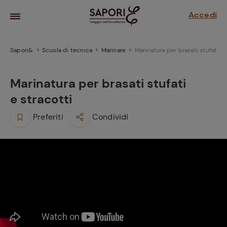
Accedi
Sapori&
Scuola di tecnica
Marinare
Marinatura per brasati stufati e 
Marinatura per brasati stufati
e stracotti
Preferiti
Condividi
la frutta
za sensi di
 può!
hi e
la ricetta
parare il