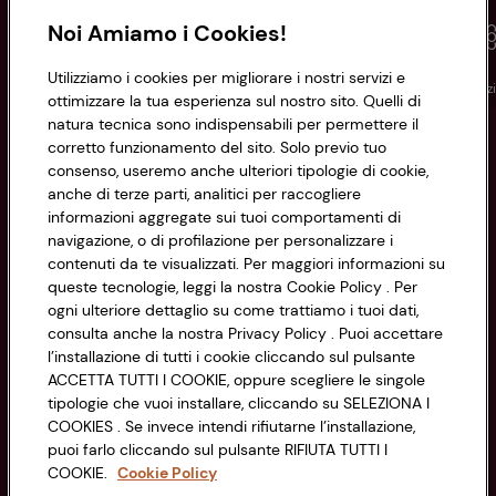
Noi Amiamo i Cookies!
Utilizziamo i cookies per migliorare i nostri servizi e
Conad
Spesa online
Assicurazioni
Viaggi
Istituz
ottimizzare la tua esperienza sul nostro sito. Quelli di
natura tecnica sono indispensabili per permettere il
corretto funzionamento del sito. Solo previo tuo
Informazioni
consenso, useremo anche ulteriori tipologie di cookie,
anche di terze parti, analitici per raccogliere
Privacy Policy
informazioni aggregate sui tuoi comportamenti di
navigazione, o di profilazione per personalizzare i
Cookie Policy
contenuti da te visualizzati. Per maggiori informazioni su
CONAD SOCIETÀ COOPERATIVA
queste tecnologie, leggi la nostra Cookie Policy . Per
Via Michelino, 59 | 40127 BOLOGNA
ogni ulteriore dettaglio su come trattiamo i tuoi dati,
Impostazioni Cookie
Codice Fiscale e Registro Imprese
consulta anche la nostra Privacy Policy . Puoi accettare
l’installazione di tutti i cookie cliccando sul pulsante
di Bologna 00865960157
Accessibilità
ACCETTA TUTTI I COOKIE, oppure scegliere le singole
PARTITA IVA 03320960374
tipologie che vuoi installare, cliccando su SELEZIONA I
COOKIES . Se invece intendi rifiutarne l’installazione,
puoi farlo cliccando sul pulsante RIFIUTA TUTTI I
Servizio clienti
COOKIE.
Cookie Policy