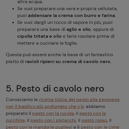
altra acqua.
Se vuoi preparare una vera e propria vellutata,
puoi
addensare la crema con burro e farina
.
Se vuoi dargli un tocco di sapore in più, puoi
preparare una base di
aglio e olio
, oppure di
cipolla tritata e olio
e farle rosolare prima di
mettere a cucinare le foglie.
Questa può essere anche la base di un fantastico
piatto di
ravioli ripieni su crema di cavolo nero
.
5. Pesto di cavolo nero
Conosciamo la
ricetta tipica del pesto alla genovese,
con il basilico più profumato che c'è
; abbiamo
preparato il
pesto con la rucola
, il
pesto con le
zucchine
, il
pesto con i pistacchi
, il
pesto rosso
, il
pesto con le mandorle pugliesi
e il
pesto con le cime