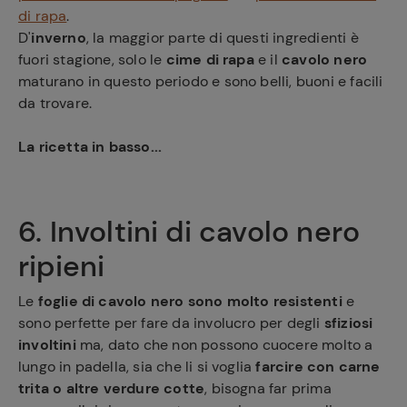
di rapa
.
D'
inverno
, la maggior parte di questi ingredienti è
fuori stagione, solo le
cime di rapa
e il
cavolo nero
maturano in questo periodo e sono belli, buoni e facili
da trovare.
La ricetta in basso...
6. Involtini di cavolo nero
ripieni
Le
foglie di cavolo nero sono molto resistenti
e
Ricette
sono perfette per fare da involucro per degli
sfiziosi
preferite
involtini
ma, dato che non possono cuocere molto a
lungo in padella, sia che li si voglia
farcire con carne
trita o altre verdure cotte
, bisogna far prima