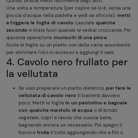
Quindi, brucia meno facilmente degli altri.
Una volta a temperatura (per capire se lo è, versa una
goccia d'acqua nella padella e vedi se sfricola),
metti
a friggere le foglie di cavolo
. Lasciale
qualche
secondo
e tirale fuori quando le vedrai croccante. Per
qquesta operazione
munisciti di una pinza
.
Scola le foglie su un piatto con della carta assorbente
per eliminare l'olio in eccesso e aggiungi il sale.
4. Cavolo nero frullato per
la vellutata
Se vuoi preparare un piatto dietetico,
per fare la
vellutata di cavolo nero
ti basterà davvero
poco. Metti le foglie
in un pentolino e bagnale
con qualche mestolo di acqua
o di brodo
vegetale; copri e lascia che cuocia bene,
bagnando ancora se necessario. Poi spegni il
fuoco e
frulla
il tutto aggiungendo olio a filo o