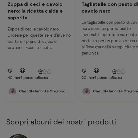
Bio Conad
Zuppa di ceci e cavolo
Tagliatelle con pesto d
nero: la ricetta calda e
cavolo nero
saporita
Le tagliatelle con pesto di cav
nero sono un primo piatto
Zuppa di ceci e cavolo nero.
invernale saporito e nutriente,
L’ideale per queste sere d’inverno
perfetto per un pranzo o una 
per fare il pieno di calcio e
all’insegna della semplicità e d
proteine. Ecco la ricetta.
genuinità.
40 min
4 persone
Bassa
20 min
4 persone
Bassa
Chef Stefano De Gregorio
Chef Stefano De Gregori
Scopri alcuni dei nostri prodotti