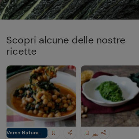
Scopri alcune delle nostre
ricette
Verso Natura
Minestre e Zuppe
Primi piatti