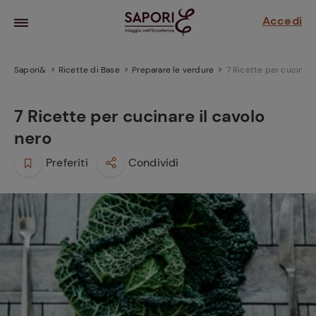
Accedi
Sapori&
Ricette di Base
Preparare le verdure
7 Ricette per cucinare
7 Ricette per cucinare il cavolo
nero
Preferiti
Condividi
la frutta
za sensi di
 può!
hi e
la ricetta
parare il