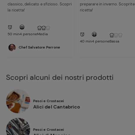
classico, delicato e sfizioso. Scopri
preparare in inverno. Scoprite
la ricetta!
ricetta!
50 min
4 persone
Media
40 min
4 persone
Bassa
Chef Salvatore Perrone
Scopri alcuni dei nostri prodotti
Pesci e Crostacei
Alici del Cantabrico
Pesci e Crostacei