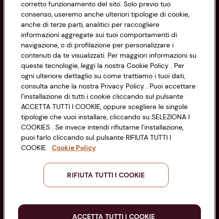
corretto funzionamento del sito. Solo previo tuo
Informazioni
consenso, useremo anche ulteriori tipologie di cookie,
anche di terze parti, analitici per raccogliere
Privacy Policy
informazioni aggregate sui tuoi comportamenti di
navigazione, o di profilazione per personalizzare i
Cookie Policy
contenuti da te visualizzati. Per maggiori informazioni su
CONAD SOCIETÀ COOPERATIVA
queste tecnologie, leggi la nostra Cookie Policy . Per
Via Michelino, 59 | 40127 BOLOGNA
ogni ulteriore dettaglio su come trattiamo i tuoi dati,
Impostazioni Cookie
Codice Fiscale e Registro Imprese
consulta anche la nostra Privacy Policy . Puoi accettare
l’installazione di tutti i cookie cliccando sul pulsante
di Bologna 00865960157
Accessibilità
ACCETTA TUTTI I COOKIE, oppure scegliere le singole
PARTITA IVA 03320960374
tipologie che vuoi installare, cliccando su SELEZIONA I
COOKIES . Se invece intendi rifiutarne l’installazione,
puoi farlo cliccando sul pulsante RIFIUTA TUTTI I
Servizio clienti
COOKIE.
Cookie Policy
RIFIUTA TUTTI I COOKIE
Seguici sui Social:
ACCETTA TUTTI I COOKIE