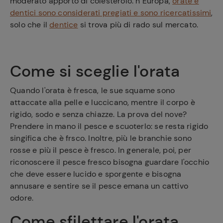
moderato apporto di colesterolo. n Europa,
orate e
dentici sono considerati pregiati e sono ricercatissimi
,
solo che il
dentice
si trova più di rado sul mercato.
Come si sceglie l'orata
Quando l'orata è fresca, le sue squame sono
attaccate alla pelle e luccicano, mentre il corpo è
rigido, sodo e senza chiazze. La prova del nove?
Prendere in mano il pesce e scuoterlo: se resta rigido
singifica che è frsco. Inoltre, più le branchie sono
rosse e più il pesce è fresco. In generale, poi, per
riconoscere il pesce fresco bisogna guardare l'occhio
che deve essere lucido e sporgente e bisogna
annusare e sentire se il pesce emana un cattivo
odore.
Come sfilettare l'orata