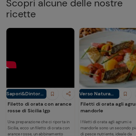
Scopri alcune delle nostre
ricette
Sapori&Dintorni
Verso Natura
Secondi piatti
Secondi piatti
Conad
Bio Conad
Filetto di orata con arance
Filetti di orata agli agr
rosse di Sicilia Igp
mandorle
Una preparazione che ci riporta in
I filetti di orata agli agrumi e
Sicilia, ecco un filetto di orata con
mandorle sono un secondo pi
arance rosse, un abbinamento
di pesce nutriente, ideale da