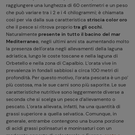
raggiungere una lunghezza di 60 centimetri e un peso
che può variare tra i 2 e i 4 chilogrammi; è chiamata
così per via dalla sua caratteristica
striscia color oro
che il pesce si ritrova proprio
tra gli occhi
.
Naturalmente
presente in tutto il bacino del mar
Mediterraneo
, negli ultimi anni sta aumentando molto
la presenza dell'orata negli allevamenti della laguna
adriatica, lungo le coste toscane e nella laguna di
Orbetello e nella zona di Capalbio. L’orata vive in
prevalenza in fondali sabbiosi a circa 100 metri di
profondità. Per questo motivo, l’orata pescata è un po’
più costosa, ma le sue carni sono più saporite. Le sue
caratteristiche nutritive sono leggermente diverse a
seconda che si scelga un pesce d’allevamento o
pescato. L’orata allevata, infatti, ha una quantità di
grassi superiore a quella selvatica. Comunque, in
generale, entrambe contengono una buona porzione
di acidi grassi polinsaturi e moninsaturi con un