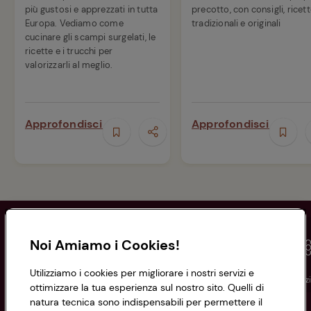
più gustosi e apprezzati in tutta
precotto, con consigli, ricet
Europa. Vediamo come
tradizionali e originali
cucinare gli scampi surgelati, le
ricette e i trucchi per
valorizzarli al meglio.
Approfondisci
Approfondisci
Noi Amiamo i Cookies!
Utilizziamo i cookies per migliorare i nostri servizi e
Conad
Spesa online
Assicurazioni
Viaggi
Istituz
ottimizzare la tua esperienza sul nostro sito. Quelli di
natura tecnica sono indispensabili per permettere il