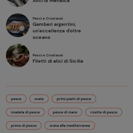
Alici di Menaica
Pesci e Crostacei
Gamberi argentini,
un'eccellenza d'oltre
oceano
Pesci e Crostacei
Filetti di alici di Sicilia
pesce
orata
primi piatti di pesce
insalata di pesce
pesce di mare
ricette di pesce
primo di pesce
orata alla mediterranea