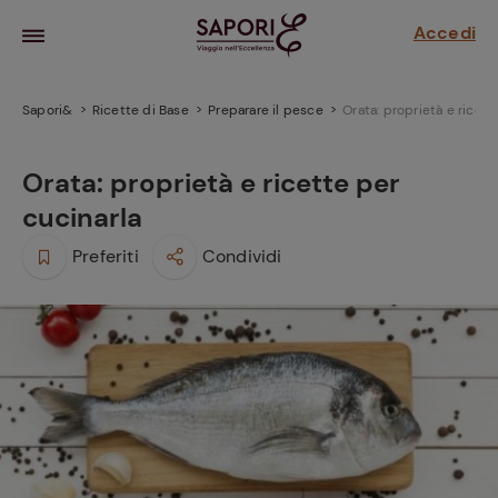
Accedi
Sapori&
Ricette di Base
Preparare il pesce
Orata: proprietà e ricett
Orata: proprietà e ricette per
cucinarla
Preferiti
Condividi
la frutta
za sensi di
 può!
hi e
la ricetta
parare il