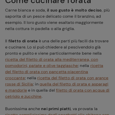
Come cucinare l'orata
Carne bianca e soda,
il suo gusto è molto deciso
, più
saporita di un pesce delicato come il branzino, ad
esempio. Il loro gusto viene esaltato maggiormente
nella cottura in padella o alla griglia.
Il
filetto di orata
è una delle parti più facili da trovare
e cucinare. Lo si può chiedere al pescivendolo già
pronto e pulito e viene particolarmente bene nella
ricetta del filetto di orata alla mediterranea, con
pomodorini, patate e olive taggiasche
; nella
ricetta
del filetto di orata con pancetta piacentina
croccante
; nella
ricetta del filetto di orata con arance
rosse di Sicilia
; in
quella del filetto di orata e asparagi
e mandorle
e in quella del
filetto di orata con acqua di
cetriolo e zucchine
.
Buonissima anche
nei primi piatti
, va provata la
ricetta semplicissima degli spaghetti alla chitarra con